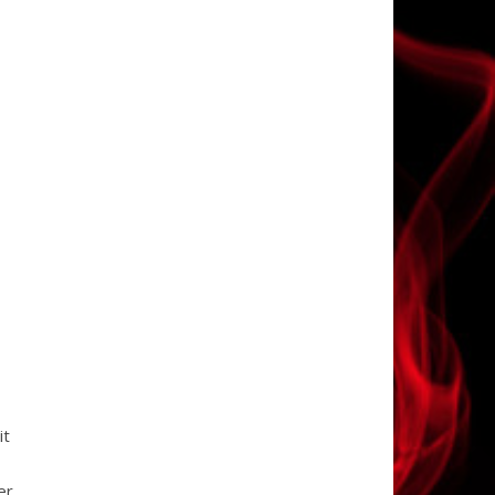
it
er