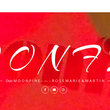
O N F 
Duo M O O N F I R E – — – R O S E M A R I E & M A R T I N